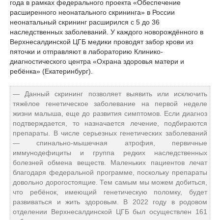
года в рамках федерального проекта «Обеспечение
расширенного неонатального скрининга» в России
неонатальный скрининг расширился с 5 до 36
наследственных заболеваний. У каждого новорождённого в
Верхнесалдинской ЦГБ медики проводят забор крови из
пяточки и отправляют в лабораторию Клинико-
диагностического центра «Охрана здоровья матери и
ребёнка» (Екатеринбург).
— Данный скрининг позволяет выявить или исключить
тяжёлое генетическое заболевание на первой неделе
жизни малыша, еще до развития симптомов. Если диагноз
подтверждается, то назначается лечение, подбираются
препараты. В числе серьезных генетических заболеваний
— спинально-мышечная атрофия, первичные
иммунодефициты и группа редких наследственных
болезней обмена веществ. Маленьких пациентов лечат
благодаря федеральной программе, поскольку препараты
довольно дорогостоящие. Тем самым мы можем добиться,
что ребёнок, имеющий генетическую поломку, будет
развиваться и жить здоровым. В 2022 году в родовом
отделении Верхнесалдинской ЦГБ был осуществлен 161