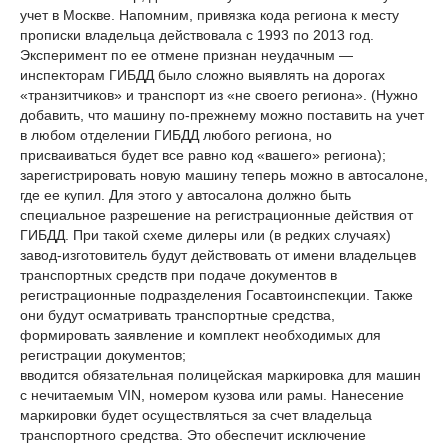
учет в Москве. Напомним, привязка кода региона к месту
прописки владельца действовала с 1993 по 2013 год.
Эксперимент по ее отмене признан неудачным —
инспекторам ГИБДД было сложно выявлять на дорогах
«транзитчиков» и транспорт из «не своего региона». (Нужно
добавить, что машину по-прежнему можно поставить на учет
в любом отделении ГИБДД любого региона, но
присваиваться будет все равно код «вашего» региона);
зарегистрировать новую машину теперь можно в автосалоне,
где ее купил. Для этого у автосалона должно быть
специальное разрешение на регистрационные действия от
ГИБДД. При такой схеме дилеры или (в редких случаях)
завод-изготовитель будут действовать от имени владельцев
транспортных средств при подаче документов в
регистрационные подразделения Госавтоинспекции. Также
они будут осматривать транспортные средства,
формировать заявление и комплект необходимых для
регистрации документов;
вводится обязательная полицейская маркировка для машин
с нечитаемым VIN, номером кузова или рамы. Нанесение
маркировки будет осуществляться за счет владельца
транспортного средства. Это обеспечит исключение