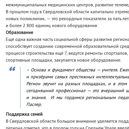
межмуниципальных медицинских центров, развитие телеме
В прошлом году в Свердловской области капитально отрем
новых поликлиник, — это рекордные показатели за пять ле
и более 2 800 единиц нового оборудования.
Образование
Ещё одна важная часть социальной сферы развития регион
способствует созданию современной образовательной среды
процессе строительства ещё 7, ведутся ремонты спортзалов
спортивные площадки, закупается новое оборудование.
– Основа и фундамент общества — учителя. Еже
и призёрами самых престижных интеллектуальн
Регион звучит на разных площадках, и в этом
сегодняшний профессионал — это вчерашний шк
и знания. И мы гордимся региональным педаг
Паслер.
Поддержка семей
В Свердловской области большое внимание уделяется подд
региона отметил, что в пролом году на Среднем Урале вве