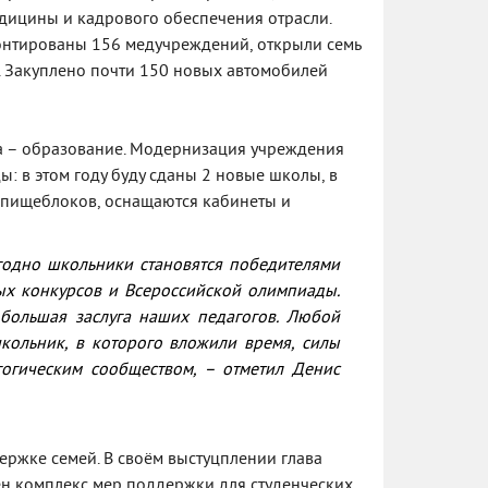
дицины и кадрового обеспечения отрасли.
онтированы 156 медучреждений, открыли семь
т. Закуплено почти 150 новых автомобилей
а – образование. Модернизация учреждения
: в этом году буду сданы 2 новые школы, в
, пищеблоков, оснащаются кабинеты и
годно школьники становятся победителями
ых конкурсов и Всероссийской олимпиады.
 большая заслуга наших педагогов. Любой
ольник, в которого вложили время, силы
огическим сообществом,
– отметил Денис
ержке семей. В своём выстуцплении глава
дён комплекс мер поддержки для студенческих