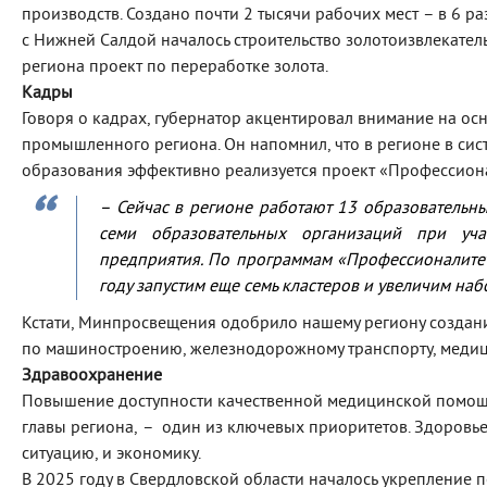
производств. Создано почти 2 тысячи рабочих мест – в 6 ра
с Нижней Салдой началось строительство золотоизвлекател
региона проект по переработке золота.
Кадры
Говоря о кадрах, губернатор акцентировал внимание на ос
промышленного региона. Он напомнил, что в регионе в си
образования эффективно реализуется проект «Профессион
– Сейчас в регионе работают 13 образовательны
семи образовательных организаций при уча
предприятия. По программам «Профессионалитета
году запустим еще семь кластеров и увеличим наб
Кстати, Минпросвещения одобрило нашему региону создание
по машиностроению, железнодорожному транспорту, медиц
Здравоохранение
Повышение доступности качественной медицинской помощи
главы региона, – один из ключевых приоритетов. Здоровь
ситуацию, и экономику.
В 2025 году в Свердловской области началось укрепление 