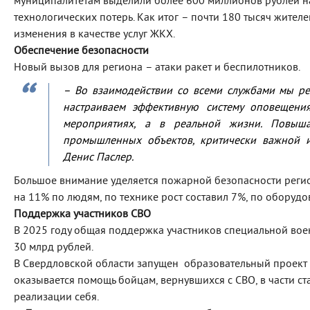
муниципалитетам выделили более 600 миллионов рублей 
технологических потерь. Как итог – почти 180 тысяч жител
изменения в качестве услуг ЖКХ.
Обеспечение безопасности
Новый вызов для региона – атаки ракет и беспилотников.
–
Во взаимодействии со всеми службами мы ре
настраиваем эффективную систему оповещени
мероприятиях, а в реальной жизни. Повыша
промышленных объектов, критически важной и
Денис Паслер.
Большое внимание уделяется пожарной безопасности рег
на 11% по людям, по технике рост составил 7%, по оборуд
Поддержка участников СВО
В 2025 году общая поддержка участников специальной вое
30 млрд рублей.
В Свердловской области запущен образовательный проект 
оказывается помощь бойцам, вернувшихся с СВО, в части ста
реализации себя.