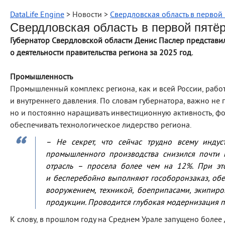
DataLife Engine
> Новости >
Свердловская область в первой
Свердловская область в первой пятё
Губернатор Свердловской области Денис Паслер представи
о деятельности правительства региона за 2025 год.
Промышленность
Промышленный комплекс региона, как и всей России, работ
и внутреннего давления. По словам губернатора, важно не 
но и постоянно наращивать инвестиционную активность, ф
обеспечивать технологическое лидерство региона.
–
Не секрет, что сейчас трудно всему индус
промышленного производства снизился почти 
отрасль – просела более чем на 12%. При эт
и бесперебойно выполняют гособоронзаказ, об
вооружением, техникой, боеприпасами, экипир
продукции. Проводится глубокая модернизация п
К слову, в прошлом году на Среднем Урале запущено боле