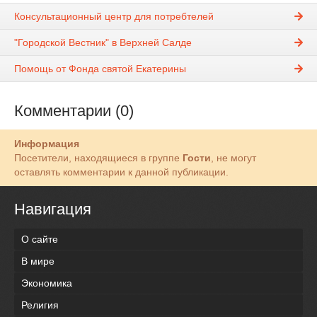
Консультационный центр для потребтелей
"Городской Вестник" в Верхней Салде
Помощь от Фонда святой Екатерины
Комментарии (0)
Информация
Посетители, находящиеся в группе
Гости
, не могут
оставлять комментарии к данной публикации.
Навигация
О сайте
В мире
Экономика
Религия