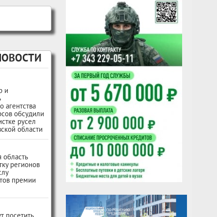
НОВОСТИ
р и
ь
о агентства
рсов обсудили
истке русел
ской области
 область
тку регионов
слу
тов премии
т посетить