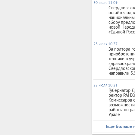
30 июля 11:09
Свердловская
остаётся одн
национальны
сбору предл
новой Народ
«Единой Рос
23 июля 10:37
За полтора г
приобретени
техники в у
здравоохран
Свердловско
направили 3,
22 июля 10:21
Губернатор Д
ректор РАНХ
Комиссаров 
возможности
работы по ра
Урале
Ещё больше 