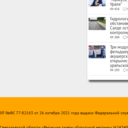
"Горжусь,
Урале"
416
Гидролог
обстанов
Салде ос
контроли
204
Три моду
фельдше
акушерск
открылис
уральско
193
 ЭЛ №ФС 77-82163 от 26 октября 2021 года выдано Федеральной слу
ердловской области «Редакция газеты «Городской вестник» (624740, Св