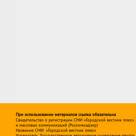
При использовании материалов ссылка обязательна
Свидетельство о регистрации СМИ «Городской вестник плюс»
и массовых коммуникаций (Роскомнадзор)
Название СМИ: «Городской вестник плюс»
Учредитель: Государственное автономное учреждение печати Св