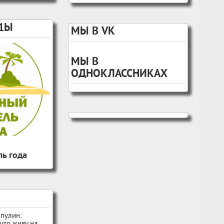
1Ы
МЫ В VK
МЫ В
ОДНОКЛАССНИКАХ
ь года
пулин: