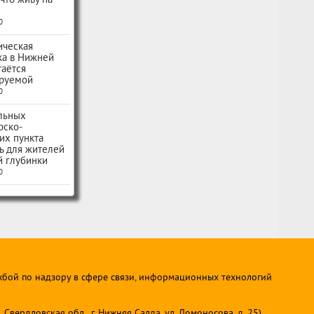
 что живу на
0
ическая
ка в Нижней
таётся
руемой
0
льных
рско-
их пункта
ь для жителей
й глубинки
0
жбой по надзору в сфере связи, информационных технологий
ердловская обл., г. Нижняя Салда, ул. Ломоносова, д. 25)