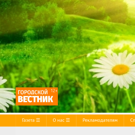
Газета ☰
О нас ☰
Рекламодателям
С