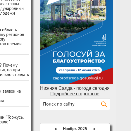
ля страны
ждународный
олодежи
 область
тку регионов
слу
тов премии
ь? Почему
лит, но при
ильно страдать
Нижняя Салда - погода сегодня
 заявок на
Подробнее о прогнозе
н
ия
н: "Горжусь,
Урале"
«
Ноябрь 2025
»