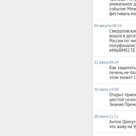
уникальное д
событие Ме
фестиваль м
04 августа 08:54
Свердловская
вошла в деся
России по чи
полуфиналис
#МЫВМЕСТЕ
31 июля 09:24
Как защитит
печень не бо
этом может с
30 июля 14:50
Открыт прием
шестой сезо
Знание.Прем
30 июля 11:11
Антон Шипули
что живу на 