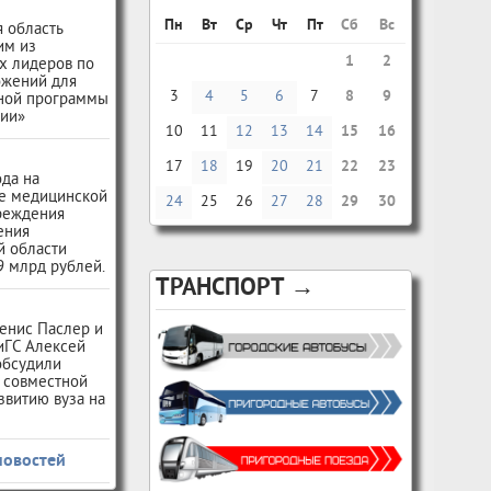
Пн
Вт
Ср
Чт
Пт
Сб
Вс
 область
им из
1
2
х лидеров по
ожений для
3
4
5
6
7
8
9
ной программы
сии»
10
11
12
13
14
15
16
17
18
19
20
21
22
23
ода на
е медицинской
24
25
26
27
28
29
30
чреждения
ения
й области
9 млрд рублей.
ТРАНСПОРТ →
енис Паслер и
иГС Алексей
обсудили
 совместной
звитию вуза на
новостей