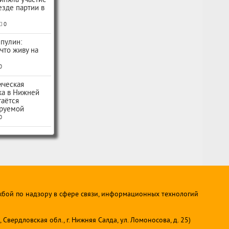
иняла участие
ъезде партии в
0
пулин:
 что живу на
0
ическая
ка в Нижней
таётся
руемой
0
жбой по надзору в сфере связи, информационных технологий
ердловская обл., г. Нижняя Салда, ул. Ломоносова, д. 25)