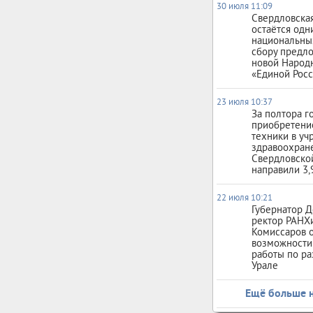
30 июля 11:09
Свердловская
остаётся одн
национальны
сбору предл
новой Народ
«Единой Рос
23 июля 10:37
За полтора г
приобретени
техники в у
здравоохран
Свердловско
направили 3,
22 июля 10:21
Губернатор Д
ректор РАНХ
Комиссаров 
возможности
работы по ра
Урале
Ещё больше 