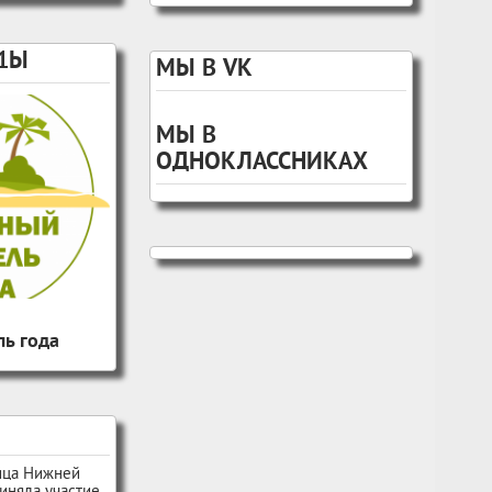
1Ы
МЫ В VK
МЫ В
ОДНОКЛАССНИКАХ
ь года
ица Нижней