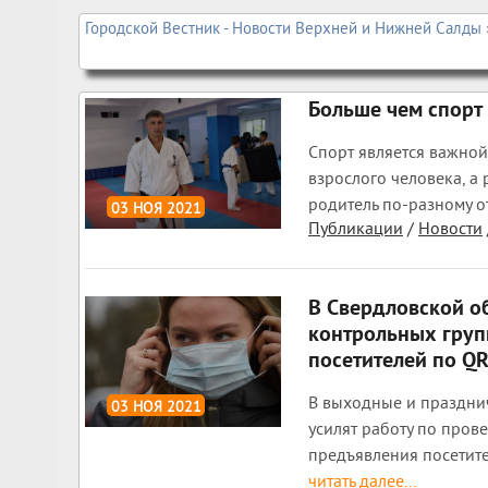
Городской Вестник - Новости Верхней и Нижней Салды
Больше чем спорт
Спорт является важно
взрослого человека, а
родитель по-разному от
03 НОЯ 2021
Публикации
/
Новости
1 917
0
В Свердловской о
контрольных груп
посетителей по Q
В выходные и праздни
03 НОЯ 2021
усилят работу по пров
1 442
0
предъявления посетит
читать далее...