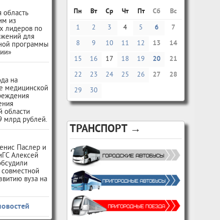
Пн
Вт
Ср
Чт
Пт
Сб
Вс
 область
им из
1
2
3
4
5
6
7
х лидеров по
ожений для
8
9
10
11
12
13
14
ной программы
сии»
15
16
17
18
19
20
21
22
23
24
25
26
27
28
ода на
е медицинской
29
30
чреждения
ения
й области
9 млрд рублей.
ТРАНСПОРТ →
енис Паслер и
иГС Алексей
обсудили
 совместной
звитию вуза на
новостей