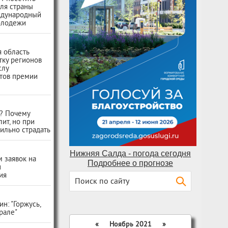
ля страны
ждународный
олодежи
 область
тку регионов
слу
тов премии
ь? Почему
лит, но при
ильно страдать
Нижняя Салда - погода сегодня
 заявок на
Подробнее о прогнозе
н
ия
н: "Горжусь,
Урале"
«
Ноябрь 2021
»