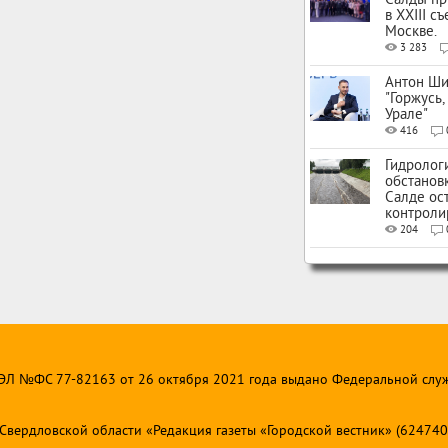
Салды пр
в XXIII с
Москве.
3 283
Антон Ши
"Горжусь,
Урале"
416
Гидролог
обстанов
Салде ос
контроли
204
 ЭЛ №ФС 77-82163 от 26 октября 2021 года выдано Федеральной слу
ердловской области «Редакция газеты «Городской вестник» (624740, Св