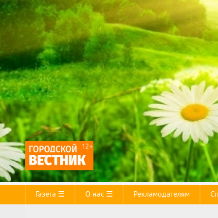
Газета ☰
О нас ☰
Рекламодателям
С