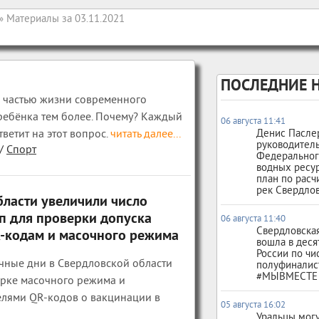
» Материалы за 03.11.2021
ПОСЛЕДНИЕ 
й частью жизни современного
 ребёнка тем более. Почему? Каждый
06 августа 11:41
ветит на этот вопрос.
читать далее...
Денис Пасле
руководител
/
Спорт
Федеральног
водных ресу
план по расч
рек Свердлов
бласти увеличили число
п для проверки допуска
06 августа 11:40
Свердловская
R-кодам и масочного режима
вошла в деся
России по чи
чные дни в Свердловской области
полуфиналис
#МЫВМЕСТЕ
ерке масочного режима и
елями QR-кодов о вакцинации в
05 августа 16:02
Уральцы могу