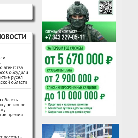
НОВОСТИ
р и
ь
о агентства
рсов обсудили
истке русел
ской области
 область
тку регионов
слу
тов премии
т посетить