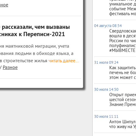
уникальное д
зное
событие Ме
фестиваль м
 рассказали, чем вызваны
04 августа 08:54
Свердловская
сниках к Переписи-2021
вошла в деся
России по чи
полуфиналис
ия маятниковой миграции, учета
#МЫВМЕСТЕ
вания людьми в обиходе языка, а
в строительстве жилья
читать далее...
31 июля 09:24
/
Разное
Как защитит
печень не бо
этом может с
30 июля 14:50
Открыт прием
шестой сезо
Знание.Прем
30 июля 11:11
Антон Шипули
что живу на 