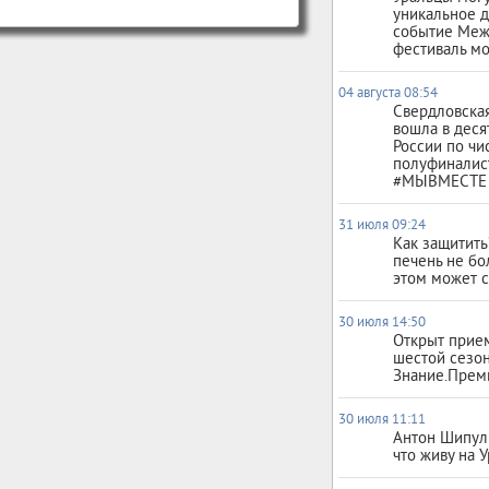
уникальное д
событие Ме
фестиваль м
04 августа 08:54
Свердловская
вошла в деся
России по чи
полуфиналис
#МЫВМЕСТЕ
31 июля 09:24
Как защитит
печень не бо
этом может с
30 июля 14:50
Открыт прием
шестой сезо
Знание.Прем
30 июля 11:11
Антон Шипули
что живу на 