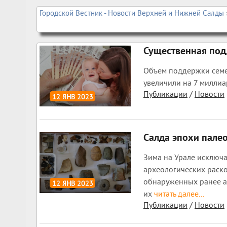
Городской Вестник - Новости Верхней и Нижней Салды
Существенная по
Объем поддержки семе
увеличили на 7 милли
Публикации
/
Новости
12 ЯНВ 2023
1 196
0
Салда эпохи пале
Зима на Урале исключ
археологических раско
обнаруженных ранее а
12 ЯНВ 2023
их
читать далее...
1 660
0
Публикации
/
Новости