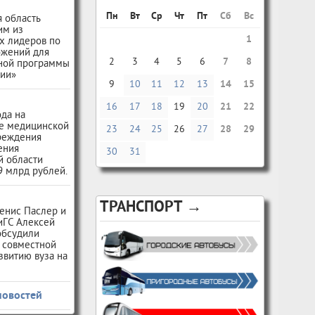
Пн
Вт
Ср
Чт
Пт
Сб
Вс
 область
им из
1
х лидеров по
ожений для
2
3
4
5
6
7
8
ной программы
сии»
9
10
11
12
13
14
15
16
17
18
19
20
21
22
ода на
е медицинской
23
24
25
26
27
28
29
чреждения
ения
30
31
й области
9 млрд рублей.
ТРАНСПОРТ →
енис Паслер и
иГС Алексей
обсудили
 совместной
звитию вуза на
новостей