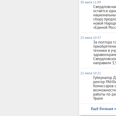
30 июля 11:09
Свердловская
остаётся одн
национальны
сбору предл
новой Народ
«Единой Рос
23 июля 10:37
За полтора г
приобретени
техники в у
здравоохран
Свердловско
направили 3,
22 июля 10:21
Губернатор Д
ректор РАНХ
Комиссаров 
возможности
работы по ра
Урале
Ещё больше 