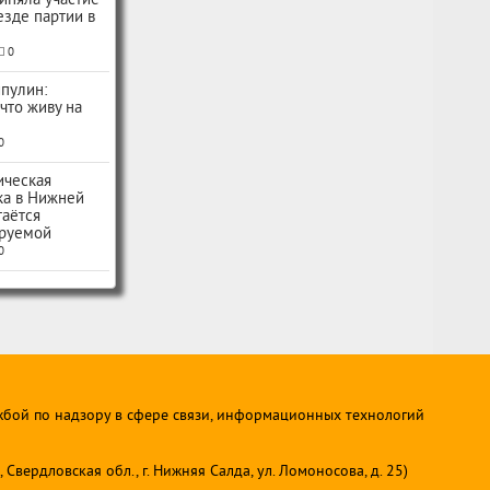
иняла участие
ъезде партии в
0
пулин:
 что живу на
0
ическая
ка в Нижней
таётся
руемой
0
жбой по надзору в сфере связи, информационных технологий
ердловская обл., г. Нижняя Салда, ул. Ломоносова, д. 25)