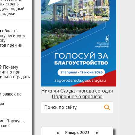
ля страны
ждународный
олодежи
 область
тку регионов
слу
тов премии
ь? Почему
лит, но при
ильно страдать
Нижняя Салда - погода сегодня
 заявок на
Подробнее о прогнозе
н
ия
н: "Горжусь,
Урале"
«
Январь 2023
»