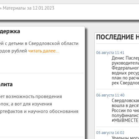
» Материалы за 12.01.2023
ддержка
ПОСЛЕДНИЕ 
й с детьми в Свердловской области
ардов рублей
читать далее...
06 августа 11:41
Денис Пасле
руководител
Федеральног
водных ресу
план по расч
рек Свердлов
олита
06 августа 11:40
ает возможность проведения
Свердловская
пок, а вот для изучения
вошла в деся
России по чи
ртефактов и научного обоснования
полуфиналис
#МЫВМЕСТЕ
05 августа 16:02
Уральцы могу