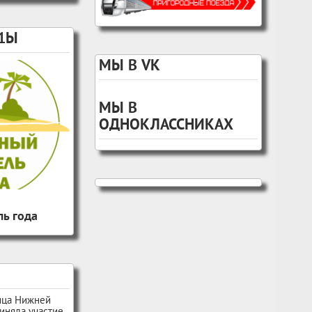
1Ы
МЫ В VK
МЫ В
ОДНОКЛАССНИКАХ
ь года
ица Нижней