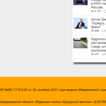
Салды пр
в XXIII с
Москве.
3 175
Антон Ши
"Горжусь,
Урале"
400
Гидролог
обстанов
Салде ос
контроли
197
 ЭЛ №ФС 77-82163 от 26 октября 2021 года выдано Федеральной слу
ердловской области «Редакция газеты «Городской вестник» (624740, Св