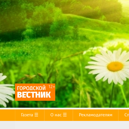
Газета ☰
О нас ☰
Рекламодателям
С