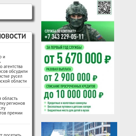
НОВОСТИ
р и
ь
о агентства
рсов обсудили
истке русел
ской области
 область
тку регионов
слу
тов премии
т посетить