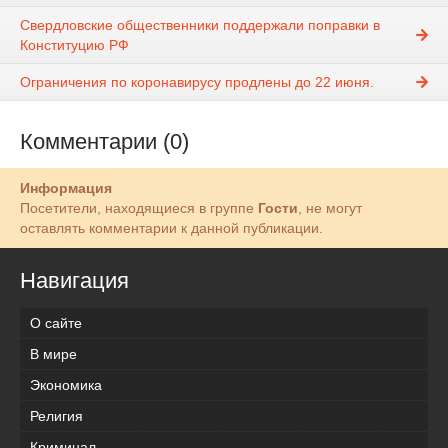
Свердловские общественники поддержали поправки в
Конституцию РФ
Ограничения по коронавирусу продлены до 22 июня.
Комментарии (0)
Информация
Посетители, находящиеся в группе
Гости
, не могут
оставлять комментарии к данной публикации.
Навигация
О сайте
В мире
Экономика
Религия
Криминал