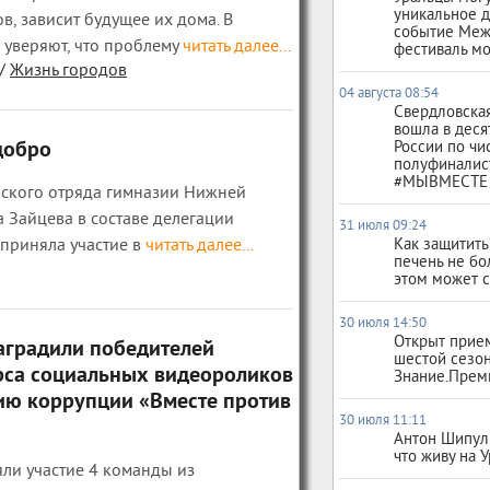
уникальное д
, зависит будущее их дома. В
событие Ме
уверяют, что проблему
читать далее...
фестиваль м
/
Жизнь городов
04 августа 08:54
Свердловская
вошла в деся
добро
России по чи
полуфиналис
#МЫВМЕСТЕ
рского отряда гимназии Нижней
 Зайцева в составе делегации
31 июля 09:24
приняла участие в
читать далее...
Как защитит
печень не бо
этом может с
30 июля 14:50
Открыт прием
аградили победителей
шестой сезо
рса социальных видеороликов
Знание.Прем
ию коррупции «Вместе против
30 июля 11:11
Антон Шипули
что живу на 
яли участие 4 команды из