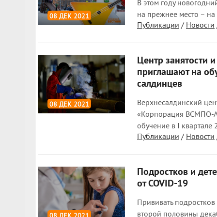
В этом году новогодни
на прежнее место – н
08 ДЕК 2021
Публикации
/
Новости
2 240
0
Центр занятости 
приглашают на об
салдинцев
Верхнесалдинский цент
08 ДЕК 2021
«Корпорация ВСМПО-А
1 835
0
обучение в I квартале 
Публикации
/
Новости
Подростков и дете
от COVID-19
Прививать подростков 
второй половины дека
08 ДЕК 2021