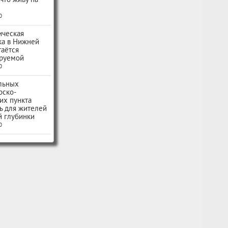
 что живу на
0
ическая
ка в Нижней
таётся
руемой
0
льных
рско-
их пункта
ь для жителей
й глубинки
0