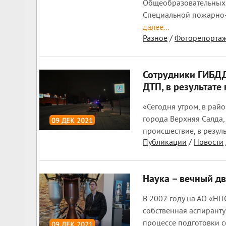
Общеобразовательных
Специальной пожарно-
далее...
Разное
/
Фоторепорта
Сотрудники ГИБДД
ДТП, в результате
«Сегодня утром, в рай
города Верхняя Салда
09 ДЕК 2021
происшествие, в резуль
1 967
0
Публикации
/
Новости
Наука – вечный дв
В 2002 году на АО «Н
собственная аспирантур
процессе подготовки 
09 ДЕК 2021