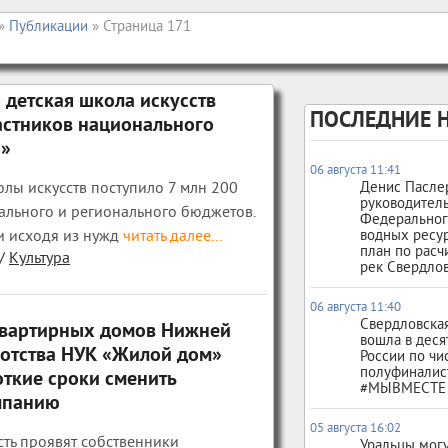
»
Публикации
» Страница 171
 детская школа искусств
ПОСЛЕДНИЕ 
частников национального
а»
06 августа 11:41
олы искусств поступило 7 млн 200
Денис Пасле
руководител
ального и регионального бюджетов.
Федеральног
и исходя из нужд
читать далее...
водных ресу
план по расч
/
Культура
рек Свердлов
06 августа 11:40
Свердловская
квартирных домов Нижней
вошла в деся
ротства НУК «Жилой дом»
России по чи
полуфиналис
ткие сроки сменить
#МЫВМЕСТЕ
мпанию
05 августа 16:02
сть проявят собственники
Уральцы могу