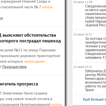
 учреждений Нижней Салды и
30 июля 11:09
Свердловская
спасательной части № 7.
читать
остаётся одн
национальны
сбору предл
жи
новой Народ
«Единой Рос
 выясняют обстоятельства
23 июля 10:37
За полтора г
 которого пострадал пешеход
приобретени
техники в у
оне дома №22 по улице Парковая
здравоохран
Свердловско
, произошло дорожно-транспортное
направили 3,
тате которого
читать далее...
/
Происшествия
22 июля 10:21
Губернатор Д
ректор РАНХ
Комиссаров 
возможности
игатель прогресса
работы по ра
Урале
ПО Энергомаш» была создана
а, став новой точкой отсчёта в
Ещё больше 
сотрудников Интегрированной
читать