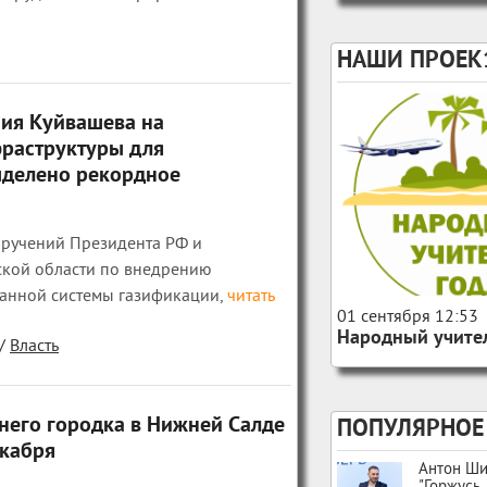
НАШИ ПРОЕК
ия Куйвашева на
фраструктуры для
ыделено рекордное
оручений Президента РФ и
ской области по внедрению
анной системы газификации,
читать
156
0
01 сентября 12:53
Народный учител
/
Власть
него городка в Нижней Салде
ПОПУЛЯРНОЕ
екабря
Антон Ши