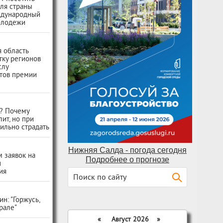
ля страны
ждународный
олодежи
 область
тку регионов
слу
тов премии
ь? Почему
лит, но при
ильно страдать
Нижняя Салда - погода сегодня
 заявок на
Подробнее о прогнозе
н
ия
н: "Горжусь,
Урале"
«
Август 2026 »