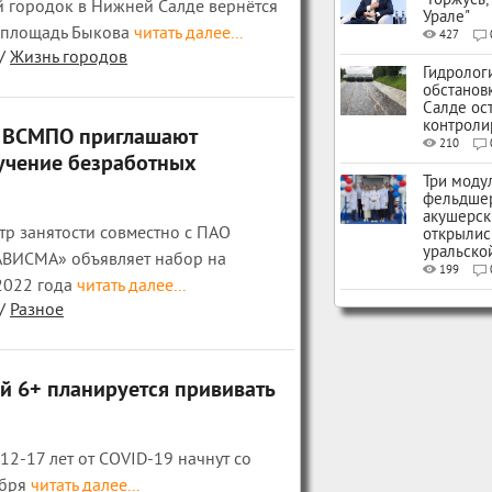
"Горжусь,
й городок в Нижней Салде вернётся
Урале"
а площадь Быкова
читать далее...
427
/
Жизнь городов
Гидролог
обстанов
Салде ос
контроли
и ВСМПО приглашают
210
учение безработных
Три моду
фельдше
акушерск
р занятости совместно с ПАО
открылис
уральско
ВИСМА» объявляет набор на
199
2022 года
читать далее...
/
Разное
й 6+ планируется прививать
12-17 лет от COVID-19 начнут со
бря
читать далее...