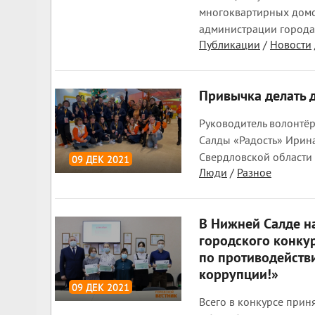
многоквартирных домов
администрации города 
Публикации
/
Новости
Привычка делать 
Руководитель волонтё
Салды «Радость» Ирина
Свердловской области 
09 ДЕК 2021
Люди
/
Разное
1 791
0
В Нижней Салде н
городского конку
по противодейств
коррупции!»
09 ДЕК 2021
Всего в конкурсе прин
1 652
0