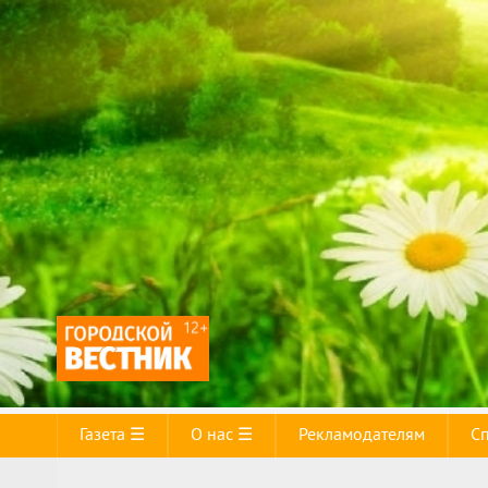
Газета ☰
О нас ☰
Рекламодателям
С