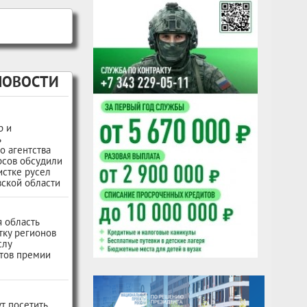
НОВОСТИ
р и
ь
о агентства
рсов обсудили
истке русел
ской области
 область
тку регионов
слу
тов премии
т посетить