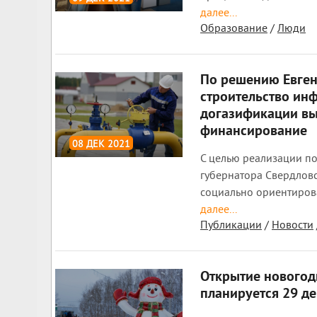
далее...
2 238
0
Образование
/
Люди
По решению Евген
строительство ин
догазификации в
финансирование
08 ДЕК 2021
С целью реализации п
1 406
0
губернатора Свердлов
социально ориентиров
далее...
Публикации
/
Новости
Открытие новогод
планируется 29 д