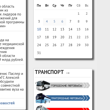
Пн
Вт
Ср
Чт
Пт
Сб
Вс
 область
им из
1
2
х лидеров по
ожений для
3
4
5
6
7
8
9
ной программы
сии»
10
11
12
13
14
15
16
17
18
19
20
21
22
23
ода на
е медицинской
24
25
26
27
28
29
30
чреждения
ения
31
й области
9 млрд рублей.
ТРАНСПОРТ →
енис Паслер и
иГС Алексей
обсудили
 совместной
звитию вуза на
новостей