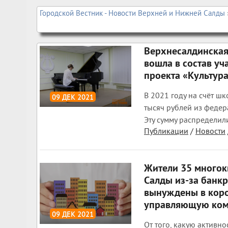
Городской Вестник - Новости Верхней и Нижней Салды
Верхнесалдинская
вошла в состав у
проекта «Культур
В 2021 году на счёт шк
09 ДЕК 2021
тысяч рублей из федер
1 516
0
Эту сумму распределил
Публикации
/
Новости
Жители 35 много
Салды из-за банк
вынуждены в коро
управляющую ко
09 ДЕК 2021
От того, какую активно
1 841
0