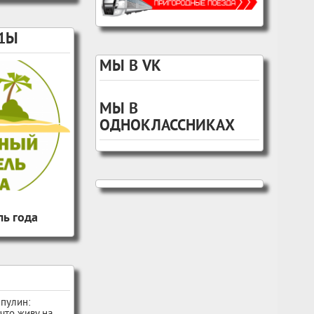
1Ы
МЫ В VK
МЫ В
ОДНОКЛАССНИКАХ
ь года
пулин: