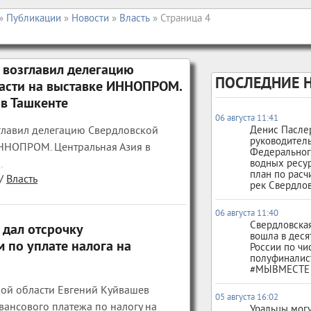
»
Публикации
»
Новости
»
Власть
» Страница 4
 возглавил делегацию
ПОСЛЕДНИЕ 
асти на выставке ИННОПРОМ.
 в Ташкенте
06 августа 11:41
главил делегацию Свердловской
Денис Пасле
руководител
ИННОПРОМ. Центральная Азия в
Федеральног
.
водных ресу
план по расч
/
Власть
рек Свердлов
06 августа 11:40
Свердловская
 дал отсрочку
вошла в деся
 по уплате налога на
России по чи
полуфиналис
#МЫВМЕСТЕ
кой области Евгений Куйвашев
05 августа 16:02
вансового платежа по налогу на
Уральцы могу