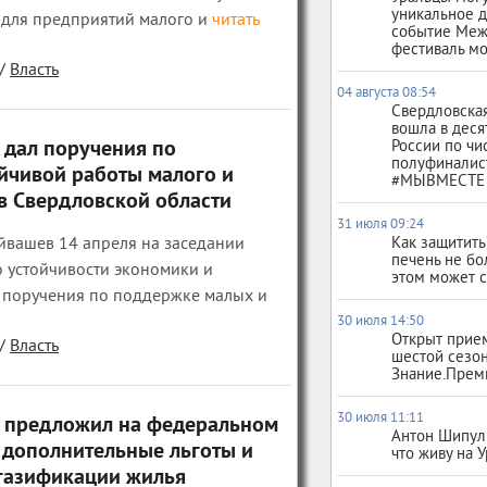
уникальное д
 для предприятий малого и
читать
событие Ме
фестиваль м
/
Власть
04 августа 08:54
Свердловская
вошла в деся
 дал поручения по
России по чи
полуфиналис
йчивой работы малого и
#МЫВМЕСТЕ
в Свердловской области
31 июля 09:24
йвашев 14 апреля на заседании
Как защитит
печень не бо
 устойчивости экономики и
этом может с
 поручения по поддержке малых и
30 июля 14:50
Открыт прием
/
Власть
шестой сезо
Знание.Прем
30 июля 11:11
 предложил на федеральном
Антон Шипули
 дополнительные льготы и
что живу на 
газификации жилья