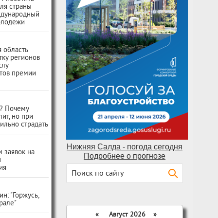
ля страны
ждународный
олодежи
 область
тку регионов
слу
тов премии
ь? Почему
лит, но при
ильно страдать
Нижняя Салда - погода сегодня
 заявок на
Подробнее о прогнозе
н
ия
н: "Горжусь,
Урале"
«
Август 2026 »