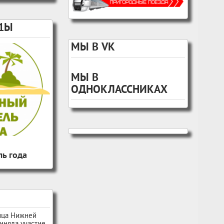
1Ы
МЫ В VK
МЫ В
ОДНОКЛАССНИКАХ
ь года
ица Нижней