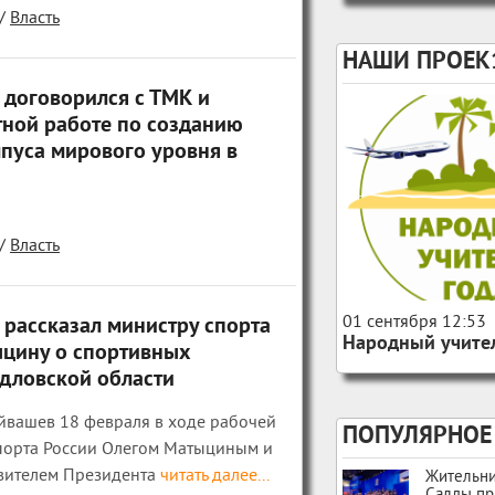
/
Власть
НАШИ ПРОЕК
 договорился с ТМК и
тной работе по созданию
мпуса мирового уровня в
/
Власть
156
0
01 сентября 12:53
 рассказал министру спорта
Народный учител
ыцину о спортивных
дловской области
йвашев 18 февраля в ходе рабочей
ПОПУЛЯРНОЕ
спорта России Олегом Матыциным и
вителем Президента
читать далее...
Жительн