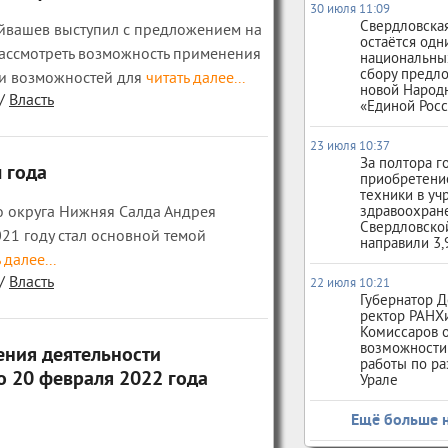
30 июля 11:09
Свердловская
уйвашев выступил с предложением на
остаётся одн
ассмотреть возможность применения
национальны
сбору предл
 и возможностей для
читать далее...
новой Народ
/
Власть
«Единой Рос
23 июля 10:37
За полтора г
 года
приобретени
техники в у
о округа Нижняя Салда Андрея
здравоохран
Свердловско
021 году стал основной темой
направили 3,
 далее...
/
Власть
22 июля 10:21
Губернатор Д
ректор РАНХ
Комиссаров 
возможности
ения деятельности
работы по ра
о 20 февраля 2022 года
Урале
Ещё больше 