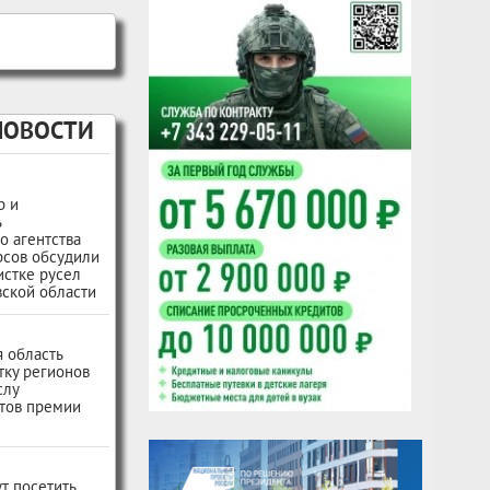
НОВОСТИ
р и
ь
о агентства
рсов обсудили
истке русел
ской области
 область
тку регионов
слу
тов премии
т посетить