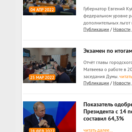
Губернатор Евгений К
04 АПР 2022
федеральном уровне р
1 562
0
дополнительных льгот
Публикации
/
Новости
Экзамен по итогам
Отчёт главы городског
Матвеева о работе в 2
заседания Думы.
читать
25 МАР 2022
Публикации
/
Новости
2 162
0
Показатель одобр
Президента с 14 п
составил 64,3%
читать далее...
28 ФЕВ 2022