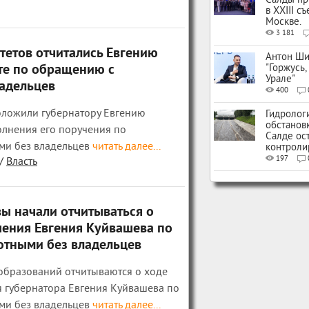
Салды пр
в XXIII с
Москве.
3 181
тетов отчитались Евгению
Антон Ши
те по обращению с
"Горжусь,
Урале"
адельцев
400
оложили губернатору Евгению
Гидролог
обстанов
олнения его поручения по
Салде ос
и без владельцев
читать далее...
контроли
197
/
Власть
ы начали отчитываться о
ения Евгения Куйвашева по
тными без владельцев
образований отчитываются о ходе
 губернатора Евгения Куйвашева по
и без владельцев
читать далее...