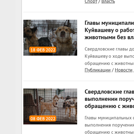
Спорт
/
Власть
Главы муниципали
Куйвашеву о рабо
животными без вл
Свердловские главы д
18 ФЕВ 2022
Куйвашеву о ходе вып
1 989
0
обращению с животным
Публикации
/
Новости
Свердловские глав
выполнении поруч
обращению с живо
Главы муниципальных 
08 ФЕВ 2022
выполнения поручения
2 028
0
обращению с животным