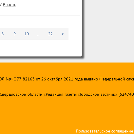
/
Власть
8
9
10
...
22
>
 ЭЛ №ФС 77-82163 от 26 октября 2021 года выдано Федеральной слу
ердловской области «Редакция газеты «Городской вестник» (624740, Св
Пользовательское соглашение