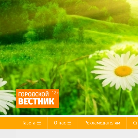
Газета ☰
О нас ☰
Рекламодателям
С