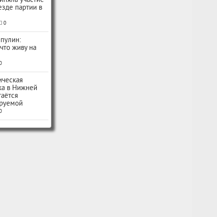
иняла участие
ъезде партии в
0
пулин:
 что живу на
0
ическая
ка в Нижней
таётся
руемой
0