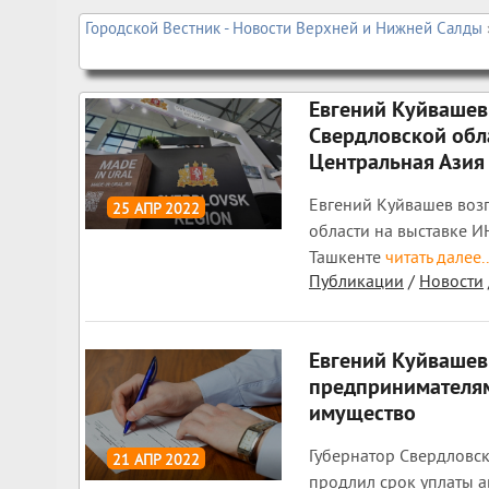
Городской Вестник - Новости Верхней и Нижней Салды
Евгений Куйвашев
Свердловской обл
Центральная Азия
Евгений Куйвашев воз
25 АПР 2022
области на выставке 
1 670
0
Ташкенте
читать далее..
Публикации
/
Новости
Евгений Куйвашев
предпринимателям
имущество
Губернатор Свердловс
21 АПР 2022
продлил срок уплаты а
1 716
0