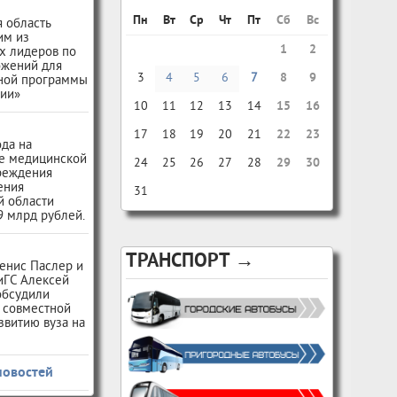
Пн
Вт
Ср
Чт
Пт
Сб
Вс
 область
им из
1
2
х лидеров по
ожений для
3
4
5
6
7
8
9
ной программы
сии»
10
11
12
13
14
15
16
17
18
19
20
21
22
23
ода на
е медицинской
24
25
26
27
28
29
30
чреждения
ения
31
й области
9 млрд рублей.
ТРАНСПОРТ →
енис Паслер и
иГС Алексей
обсудили
 совместной
звитию вуза на
новостей