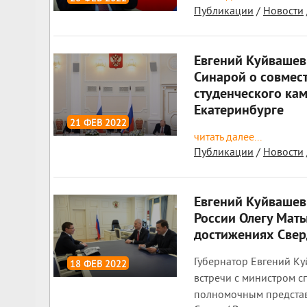
Публикации
/
Новости
2 278
0
Евгений Куйвашев
Синарой о совмес
студенческого ка
Екатеринбурге
21 ФЕВ 2022
читать далее...
2 308
0
Публикации
/
Новости
Евгений Куйвашев
России Олегу Мат
достижениях Свер
Губернатор Евгений Ку
18 ФЕВ 2022
встречи с министром 
2 335
0
полномочным предста